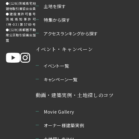
●(公社)茨城県宅地
土地を探す
建物取引業協会会員
●建設業許可番号
茨城県知事許可
特集から探す
（特-03）第5769号
●(公社)首都圏不動
アクセスランキングから探す
産公正取引協議会加
盟
イベント・キャンペーン
イベント一覧
キャンペーン一覧
動画・建築実例・土地探しのコツ
Movie Gallery
オーナー様建築実例