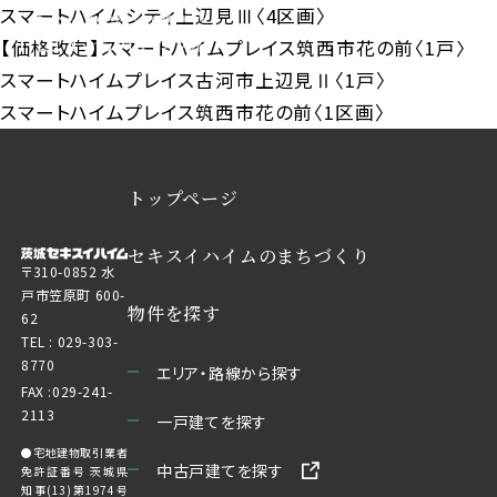
スマートハイムシティ上辺見Ⅲ〈4区画〉
【価格改定】スマートハイムプレイス筑西市花の前〈1戸〉
スマートハイムプレイス古河市上辺見Ⅱ〈1戸〉
スマートハイムプレイス筑西市花の前〈1区画〉
トップページ
セキスイハイムのまちづくり
〒310-0852 水
戸市笠原町 600-
物件を探す
62
TEL :
029-303-
8770
エリア・路線から探す
FAX :029-241-
2113
一戸建てを探す
●宅地建物取引業者
中古戸建てを探す
免許証番号 茨城県
知事(13)第1974号