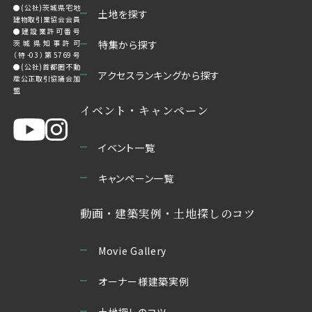
●(公社)茨城県宅地
土地を探す
建物取引業協会会員
●建設業許可番号
茨城県知事許可
特集から探す
（特-03）第5769号
●(公社)首都圏不動
アクセスランキングから探す
産公正取引協議会加
盟
イベント・キャンペーン
イベント一覧
キャンペーン一覧
動画・建築実例・土地探しのコツ
Movie Gallery
オーナー様建築実例