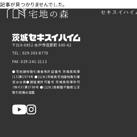
記事が見つかりませんでした。
セキスイハイ
〒310-0852 水戸市笠原町 600-62
TEL :
029-303-8770
FAX :029-241-2113
●宅地建物取引業者免許証番号 茨城県知事
(13)第1974号 ●(公社)茨城県宅地建物取引業
協会会員●建設業許可番号 茨城県知事許可
（特-03）第5769号 ●(公社)首都圏不動産公正
取引協議会加盟