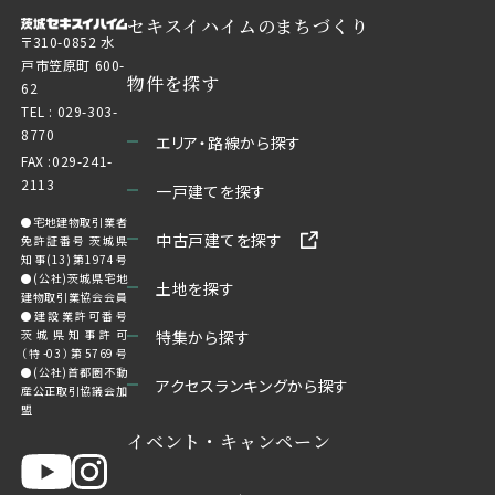
セキスイハイムのまちづくり
〒310-0852 水
戸市笠原町 600-
物件を探す
62
TEL :
029-303-
8770
エリア・路線から探す
FAX :029-241-
2113
一戸建てを探す
●宅地建物取引業者
中古戸建てを探す
免許証番号 茨城県
知事(13)第1974号
●(公社)茨城県宅地
土地を探す
建物取引業協会会員
●建設業許可番号
茨城県知事許可
特集から探す
（特-03）第5769号
●(公社)首都圏不動
アクセスランキングから探す
産公正取引協議会加
盟
イベント・キャンペーン