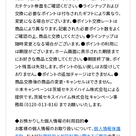
たチケット券面をご確認ください。●ラインナップおよび
交換に必要なポイントは付与されたギフトにより異なり、
変更になる場合がございます。●ポイント交換レートは
商品により異なります。記載された必要ポイント数をよく
ご確認の上、商品と交換してください。●ラインナップは
随時変更となる場合がございます。●ポイントの利用に
は期限がございます。ホーム画面に表示された期限まで
にお好きな商品と交換してください。●期限終了後、ポイ
ント残高は失効します。ポイントの払い戻しはお受けして
おりません。●ポイントの追加チャージはできません。●
商品交換後の商品の変更・キャンセルはできません。
※本キャンペーンは茨城セキスイハイム株式会社による
提供です。茨城セキスイハイム株式会社キャンペーン事
務局（
0120-013-816
）までお願いいたします。
◆お預かりした個人情報の利用目的◆
お客様の個人情報のお取り扱いについて、
個人情報保護
方針
、および
利用目的と共同利用に関するご案内
の各リ