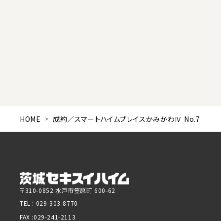
HOME
成約／スマートハイムプレイスかみかわⅣ No.7
〒310-0852 水戸市笠原町 600-62
TEL :
029-303-8770
FAX :029-241-2113