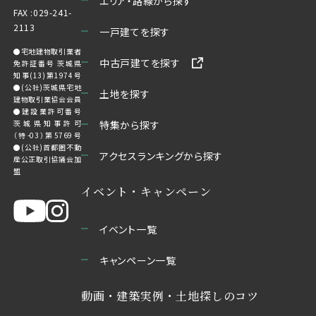
エリア・路線から探す
FAX :029-241-
2113
一戸建てを探す
●宅地建物取引業者
中古戸建てを探す
免許証番号 茨城県
知事(13)第1974号
●(公社)茨城県宅地
土地を探す
建物取引業協会会員
●建設業許可番号
茨城県知事許可
特集から探す
（特-03）第5769号
●(公社)首都圏不動
アクセスランキングから探す
産公正取引協議会加
盟
イベント・キャンペーン
イベント一覧
キャンペーン一覧
動画・建築実例・土地探しのコツ