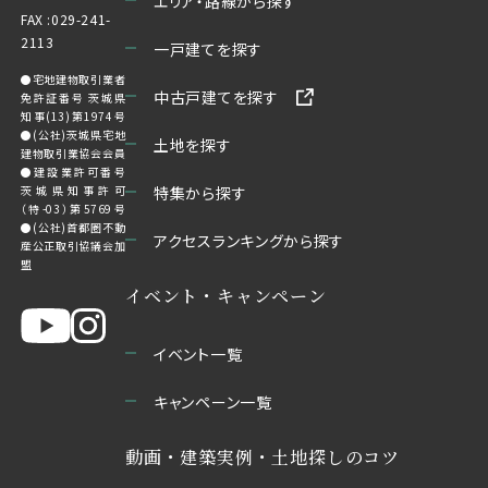
エリア・路線から探す
FAX :029-241-
2113
一戸建てを探す
●宅地建物取引業者
中古戸建てを探す
免許証番号 茨城県
知事(13)第1974号
●(公社)茨城県宅地
土地を探す
建物取引業協会会員
●建設業許可番号
茨城県知事許可
特集から探す
（特-03）第5769号
●(公社)首都圏不動
アクセスランキングから探す
産公正取引協議会加
盟
イベント・キャンペーン
イベント一覧
キャンペーン一覧
動画・建築実例・土地探しのコツ