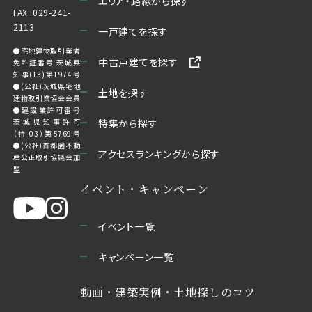
エリア・路線から探す
FAX :029-241-
2113
一戸建てを探す
●宅地建物取引業者
中古戸建てを探す
免許証番号 茨城県
知事(13)第1974号
●(公社)茨城県宅地
土地を探す
建物取引業協会会員
●建設業許可番号
茨城県知事許可
特集から探す
（特-03）第5769号
●(公社)首都圏不動
アクセスランキングから探す
産公正取引協議会加
盟
イベント・キャンペーン
イベント一覧
キャンペーン一覧
動画・建築実例・土地探しのコツ