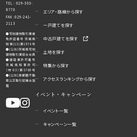
TEL :
029-303-
8770
エリア・路線から探す
FAX :029-241-
2113
一戸建てを探す
●宅地建物取引業者
中古戸建てを探す
免許証番号 茨城県
知事(13)第1974号
●(公社)茨城県宅地
土地を探す
建物取引業協会会員
●建設業許可番号
茨城県知事許可
特集から探す
（特-03）第5769号
●(公社)首都圏不動
アクセスランキングから探す
産公正取引協議会加
盟
イベント・キャンペーン
イベント一覧
キャンペーン一覧