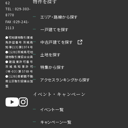
物件を探す
62
TEL :
029-303-
8770
エリア・路線から探す
FAX :029-241-
2113
一戸建てを探す
●宅地建物取引業者
中古戸建てを探す
免許証番号 茨城県
知事(13)第1974号
●(公社)茨城県宅地
土地を探す
建物取引業協会会員
●建設業許可番号
茨城県知事許可
特集から探す
（特-03）第5769号
●(公社)首都圏不動
アクセスランキングから探す
産公正取引協議会加
盟
イベント・キャンペーン
イベント一覧
キャンペーン一覧