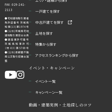
エリア・路線から探す
FAX :029-241-
2113
一戸建てを探す
●宅地建物取引業者
中古戸建てを探す
免許証番号 茨城県
知事(13)第1974号
●(公社)茨城県宅地
土地を探す
建物取引業協会会員
●建設業許可番号
茨城県知事許可
特集から探す
（特-03）第5769号
●(公社)首都圏不動
アクセスランキングから探す
産公正取引協議会加
盟
イベント・キャンペーン
イベント一覧
キャンペーン一覧
動画・建築実例・土地探しのコツ