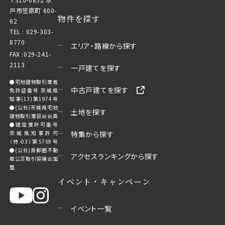
戸市笠原町 600-
物件を探す
62
TEL :
029-303-
8770
エリア・路線から探す
FAX :029-241-
2113
一戸建てを探す
●宅地建物取引業者
中古戸建てを探す
免許証番号 茨城県
知事(13)第1974号
●(公社)茨城県宅地
土地を探す
建物取引業協会会員
●建設業許可番号
茨城県知事許可
特集から探す
（特-03）第5769号
●(公社)首都圏不動
アクセスランキングから探す
産公正取引協議会加
盟
イベント・キャンペーン
イベント一覧