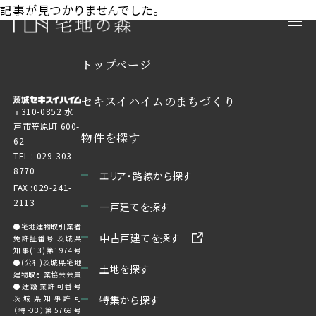
記事が見つかりませんでした。
トップページ
セキスイハイムのまちづくり
〒310-0852 水
戸市笠原町 600-
物件を探す
62
TEL :
029-303-
8770
エリア・路線から探す
FAX :029-241-
2113
一戸建てを探す
●宅地建物取引業者
中古戸建てを探す
免許証番号 茨城県
知事(13)第1974号
●(公社)茨城県宅地
土地を探す
建物取引業協会会員
●建設業許可番号
茨城県知事許可
特集から探す
（特-03）第5769号