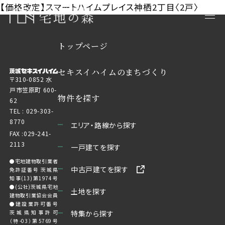
【価格改定】スマートハイムプレイス神栖2丁目〈2戸〉
トップページ
セキスイハイムのまちづくり
〒310-0852 水
戸市笠原町 600-
物件を探す
62
TEL :
029-303-
8770
エリア・路線から探す
FAX :029-241-
2113
一戸建てを探す
●宅地建物取引業者
中古戸建てを探す
免許証番号 茨城県
知事(13)第1974号
●(公社)茨城県宅地
土地を探す
建物取引業協会会員
●建設業許可番号
茨城県知事許可
特集から探す
（特-03）第5769号