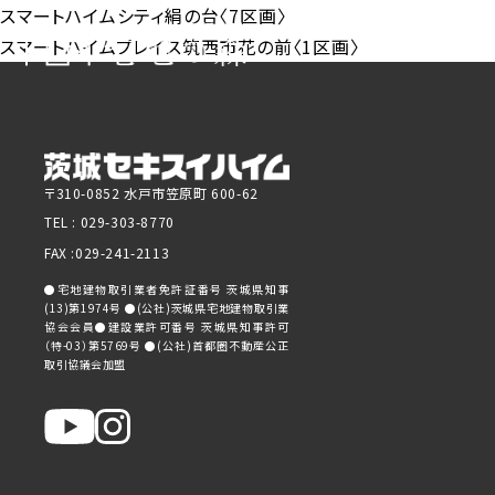
スマートハイムシティ絹の台〈7区画〉
スマートハイムプレイス筑西市花の前〈1区画〉
セキスイハイ
〒310-0852 水戸市笠原町 600-62
TEL :
029-303-8770
FAX :029-241-2113
●宅地建物取引業者免許証番号 茨城県知事
(13)第1974号 ●(公社)茨城県宅地建物取引業
協会会員●建設業許可番号 茨城県知事許可
（特-03）第5769号 ●(公社)首都圏不動産公正
取引協議会加盟