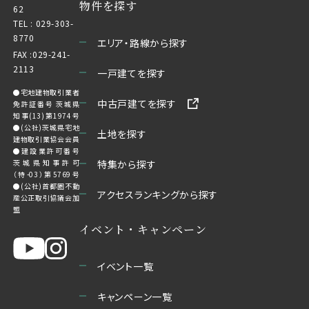
物件を探す
62
TEL :
029-303-
8770
エリア・路線から探す
FAX :029-241-
2113
一戸建てを探す
●宅地建物取引業者
中古戸建てを探す
免許証番号 茨城県
知事(13)第1974号
●(公社)茨城県宅地
土地を探す
建物取引業協会会員
●建設業許可番号
茨城県知事許可
特集から探す
（特-03）第5769号
●(公社)首都圏不動
アクセスランキングから探す
産公正取引協議会加
盟
イベント・キャンペーン
イベント一覧
キャンペーン一覧