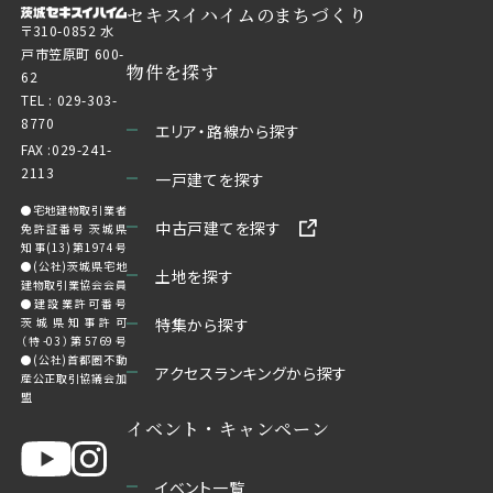
セキスイハイムのまちづくり
〒310-0852 水
戸市笠原町 600-
物件を探す
62
TEL :
029-303-
8770
エリア・路線から探す
FAX :029-241-
2113
一戸建てを探す
●宅地建物取引業者
中古戸建てを探す
免許証番号 茨城県
知事(13)第1974号
●(公社)茨城県宅地
土地を探す
建物取引業協会会員
●建設業許可番号
茨城県知事許可
特集から探す
（特-03）第5769号
●(公社)首都圏不動
アクセスランキングから探す
産公正取引協議会加
盟
イベント・キャンペーン
イベント一覧