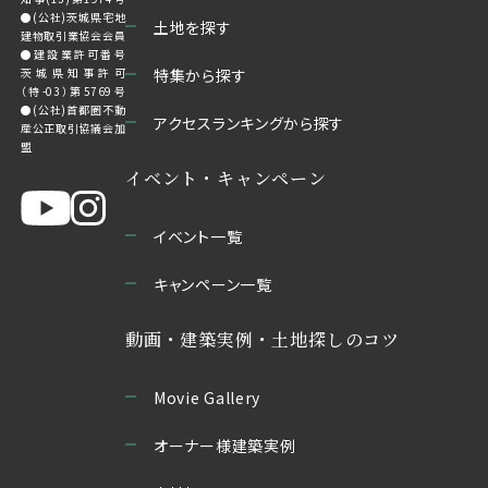
●(公社)茨城県宅地
土地を探す
建物取引業協会会員
●建設業許可番号
茨城県知事許可
特集から探す
（特-03）第5769号
●(公社)首都圏不動
アクセスランキングから探す
産公正取引協議会加
盟
イベント・キャンペーン
イベント一覧
キャンペーン一覧
動画・建築実例・土地探しのコツ
Movie Gallery
オーナー様建築実例