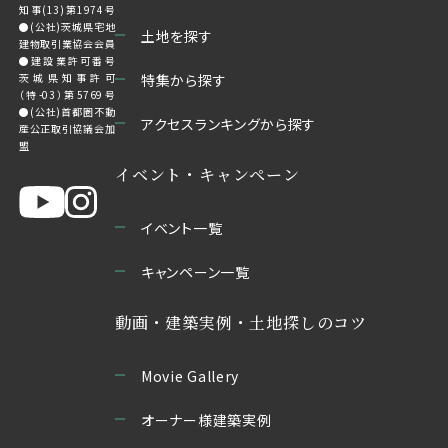
知事(13)第1974号
●(公社)茨城県宅地
土地を探す
建物取引業協会会員
●建設業許可番号
茨城県知事許可
特集から探す
（特-03）第5769号
●(公社)首都圏不動
アクセスランキングから探す
産公正取引協議会加
盟
イベント・キャンペーン
イベント一覧
キャンペーン一覧
動画・建築実例・土地探しのコツ
Movie Gallery
オーナー様建築実例