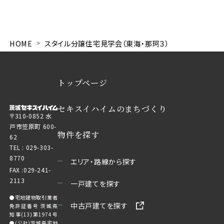
HOME
スタイル分譲住宅見学会（東海・那珂３）
トップページ
セキスイハイムのまちづくり
〒310-0852 水
戸市笠原町 600-
物件を探す
62
TEL :
029-303-
8770
エリア・路線から探す
FAX :029-241-
2113
一戸建てを探す
●宅地建物取引業者
中古戸建てを探す
免許証番号 茨城県
知事(13)第1974号
●(公社)茨城県宅地