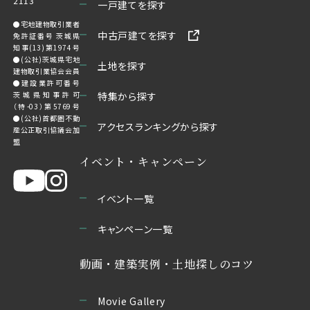
2113
一戸建てを探す
●宅地建物取引業者
中古戸建てを探す
免許証番号 茨城県
知事(13)第1974号
●(公社)茨城県宅地
土地を探す
建物取引業協会会員
●建設業許可番号
茨城県知事許可
特集から探す
（特-03）第5769号
●(公社)首都圏不動
アクセスランキングから探す
産公正取引協議会加
盟
イベント・キャンペーン
イベント一覧
キャンペーン一覧
動画・建築実例・土地探しのコツ
Movie Gallery