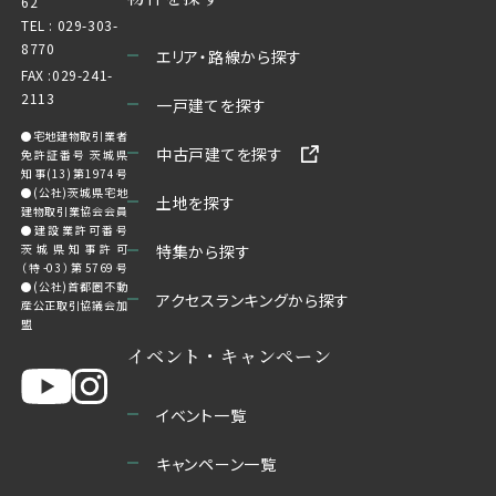
62
TEL :
029-303-
8770
エリア・路線から探す
FAX :029-241-
2113
一戸建てを探す
●宅地建物取引業者
中古戸建てを探す
免許証番号 茨城県
知事(13)第1974号
●(公社)茨城県宅地
土地を探す
建物取引業協会会員
●建設業許可番号
茨城県知事許可
特集から探す
（特-03）第5769号
●(公社)首都圏不動
アクセスランキングから探す
産公正取引協議会加
盟
イベント・キャンペーン
イベント一覧
キャンペーン一覧