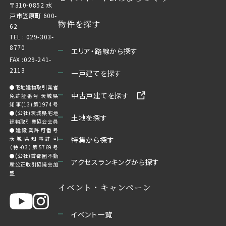
〒310-0852 水
戸市笠原町 600-
物件を探す
62
TEL :
029-303-
8770
エリア・路線から探す
FAX :029-241-
2113
一戸建てを探す
●宅地建物取引業者
中古戸建てを探す
免許証番号 茨城県
知事(13)第1974号
●(公社)茨城県宅地
土地を探す
建物取引業協会会員
●建設業許可番号
茨城県知事許可
特集から探す
（特-03）第5769号
●(公社)首都圏不動
アクセスランキングから探す
産公正取引協議会加
盟
イベント・キャンペーン
イベント一覧