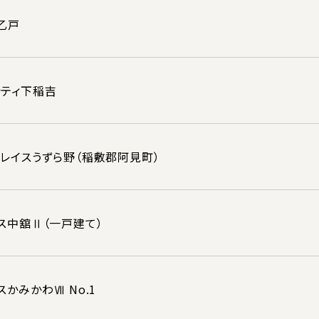
乙戸
シティ下稲吉
レイスうずら野（稲敷郡阿見町）
ス中舘Ⅱ（一戸建て）
かみかわⅦ No.1