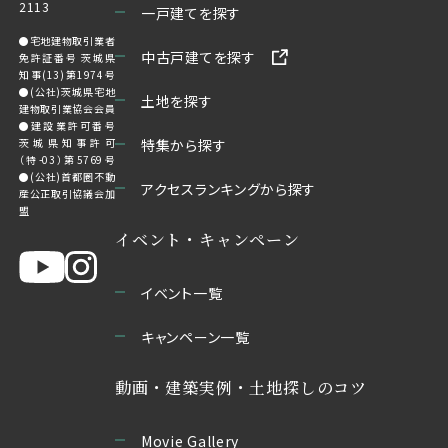
2113
一戸建てを探す
●宅地建物取引業者
中古戸建てを探す
免許証番号 茨城県
知事(13)第1974号
●(公社)茨城県宅地
土地を探す
建物取引業協会会員
●建設業許可番号
茨城県知事許可
特集から探す
（特-03）第5769号
●(公社)首都圏不動
アクセスランキングから探す
産公正取引協議会加
盟
イベント・キャンペーン
イベント一覧
キャンペーン一覧
動画・建築実例・土地探しのコツ
Movie Gallery