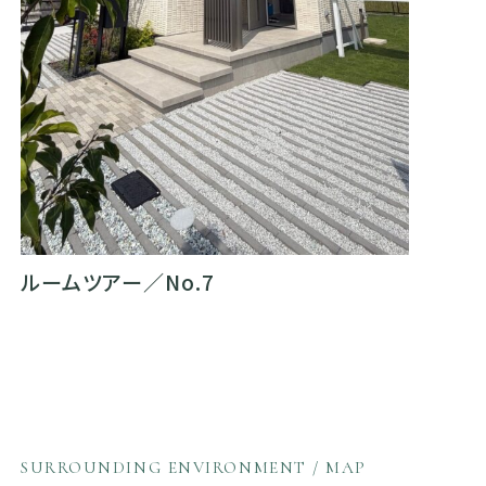
ルームツアー／No.7
SURROUNDING ENVIRONMENT / MAP