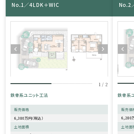
No.1／4LDK＋WIC
No.2
1 / 2
鉄骨系
鉄骨系ユニット工法
販売価
販売価格
6,28
6,380万円（税込）
土地面
土地面積