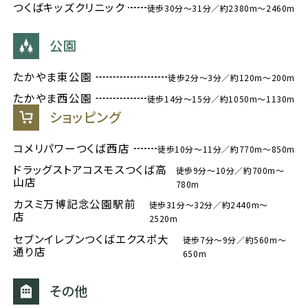
つくばキッズクリニック
徒歩30分～31分／約2380m～2460m
公園
たかやま東公園
徒歩2分～3分／約120m～200m
たかやま西公園
徒歩14分～15分／約1050m～1130m
ショッピング
コメリパワーつくば西店
徒歩10分～11分／約770m～850m
ドラッグストアコスモスつくば高
徒歩9分～10分／約700m～
山店
780m
カスミ万博記念公園駅前
徒歩31分～32分／約2440m～
店
2520m
セブンイレブンつくばエクスポ大
徒歩7分～9分／約560m～
通り店
650m
その他