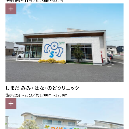
徒歩10分～11分／約750m～830m
しまだ みみ・はな・のどクリニック
徒歩22分～23分／約1700m～1780m