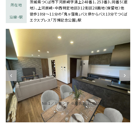
茨城県つくば市下河原崎字清上248番1、253番3、同番5（底
所在地
地）、上河原崎・中西特定地区D12街区28画地（保留地）他
徒歩10分～11分の「鬼ヶ窪南」バス停からバス13分でつくば
沿線・駅
エクスプレス「万博記念公園」駅
No.1／リビング ※家具類はCGによるイメージです