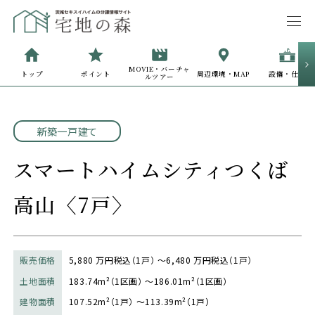
MOVIE・
バーチャ
トップ
ポイント
周辺環境・MAP
設備・仕様
ルツアー
新築一戸建て
スマートハイムシティつくば
高山〈7戸〉
販売価格
5,880 万円税込（1戸） ～6,480 万円税込（1戸）
土地面積
183.74m²（1区画） ～186.01m²（1区画）
建物面積
107.52m²（1戸） ～113.39m²（1戸）