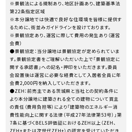
※景観法による規制あり、地区計画あり、建築基準法
第22条指定区域
※本分譲地では快適で良好な住環境を皆様に提供す
るために、街並みガイドラインを設けております。
※景観協定あり、運営に際して費用の発生あり（運営
会費）
●景観協定：当分譲地は景観協定が定められていま
す。景観協定書をご理解いただいた上で「景観協定に
関する承認書」への記名・押印をいただきます。委員
会設置後は運営に必要な経費として入居者全員に年
会費2,000円を納入していただきます。
●ZEH：前売主である茨城県と当社との契約条件に
より本分譲地に建築される全ての建物について買主
の責任（費用負担等）により「建築物のエネルギー消
費性能向上に関する法律（平成27年法律第53号）」第
7条に基づくBELS評価証におけるZEH以上（ZEH、
ZEH+または次世代ZEH+）の認定を受けていただき