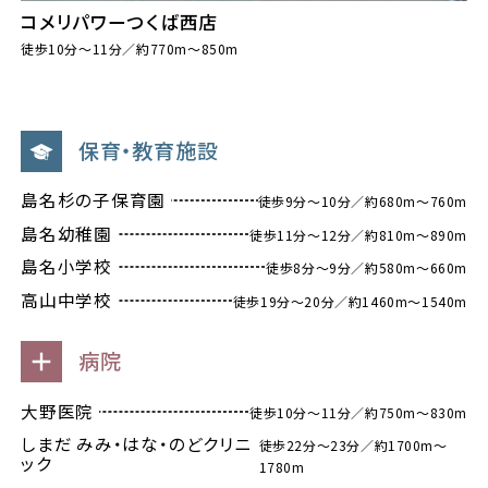
コメリパワーつくば西店
徒歩10分～11分／約770m～850m
保育・教育施設
島名杉の子保育園
徒歩9分～10分／約680m～760m
島名幼稚園
徒歩11分～12分／約810m～890m
島名小学校
徒歩8分～9分／約580m～660m
高山中学校
徒歩19分～20分／約1460m～1540m
病院
大野医院
徒歩10分～11分／約750m～830m
しまだ みみ・はな・のどクリニ
徒歩22分～23分／約1700m～
ック
1780m