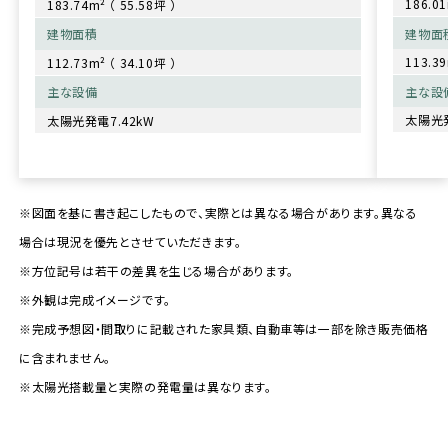
186.01
183.74m² （ 55.58坪 ）
建物面
建物面積
113.39
112.73m² （ 34.10坪 ）
主な設
主な設備
太陽光発
太陽光発電7.42kW
※図面を基に書き起こしたもので、実際とは異なる場合があります。異なる
場合は現況を優先とさせていただきます。
※方位記号は若干の差異を生じる場合があります。
※外観は完成イメージです。
※完成予想図・間取りに記載された家具類、自動車等は一部を除き販売価格
に含まれません。
※太陽光搭載量と実際の発電量は異なります。