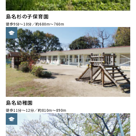
島名杉の子保育園
徒歩9分～10分／約680m～760m
島名幼稚園
徒歩11分～12分／約810m～890m